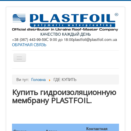
КАЧЕСТВО КАЖДЫЙ ДЕНЬ
+38 (067) 443-99-59С 9:00 до 18:00plastfoil@plastfoil.com.ua
ОБРАТНАЯ СВЯЗЬ
Перемикач
навігації
PLASTFOIL - ПВХ мембрана. Купить в Украине,
Киев ...
Ви тут:
Головна
ГДЕ КУПИТЬ
КАТАЛОГ
Купить гидроизоляционную
ПРИМЕНЕНИЕ
мембрану PLASTFOIL.
ДОКУМЕНТАЦИЯ
РЕШЕНИЯ
УСЛУГИ И МОНТАЖ
Контактная