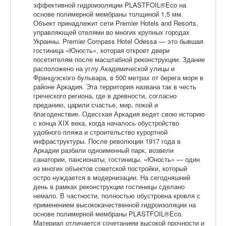
эффективной гидроизоляции PLASTFOIL®Eco на
основе полимерной мембраны толщиной 1,5 мм.
Объект принадлежит сети Premier Hotels and Resorts,
управляющей отелями во многих крупных городах
Украины. Premier Compass Hotel Odessa — это бывшая
гостиница «Юность», которая откроет двери
посетителям после масштабной реконструкции. Здание
расположено на углу Академической улицы и
Французского бульвара, в 500 метрах от берега моря в
районе Аркадия. Эта территория названа так в честь
греческого региона, где в древности, согласно
преданию, царили счастье, мир, покой и
благоденствие. Одесская Аркадия ведет свою историю
с конца XIX века, когда началось обустройство
удобного пляжа и строительство курортной
инфраструктуры. После революции 1917 года в
Аркадии разбили одноименный парк, возвели
санатории, пансионаты, гостиницы. «Юность» — один
из многих объектов советской постройки, который
остро нуждается в модернизации. На сегодняшний
день в рамках реконструкции гостиницы сделано
немало. В частности, полностью обустроена кровля с
применением высококачественной гидроизоляции на
основе полимерной мембраны PLASTFOIL®Eco.
Материал отличается сочетанием высокой прочности и