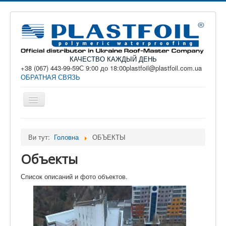
КАЧЕСТВО КАЖДЫЙ ДЕНЬ
+38 (067) 443-99-59С 9:00 до 18:00plastfoil@plastfoil.com.ua
ОБРАТНАЯ СВЯЗЬ
Перемикач
навігації
PLASTFOIL - ПВХ мембрана. Купить в Украине,
Киев ...
Ви тут:
Головна
ОБЪЕКТЫ
КАТАЛОГ
Объекты
ПРИМЕНЕНИЕ
Список описаний и фото объектов.
ДОКУМЕНТАЦИЯ
РЕШЕНИЯ
УСЛУГИ И МОНТАЖ